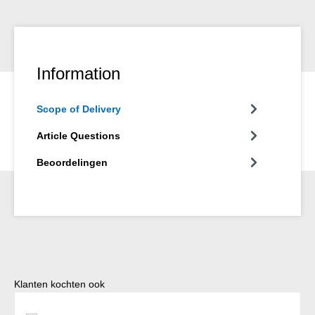
Information
Scope of Delivery
Article Questions
Beoordelingen
Productgalerij overslaan
Klanten kochten ook