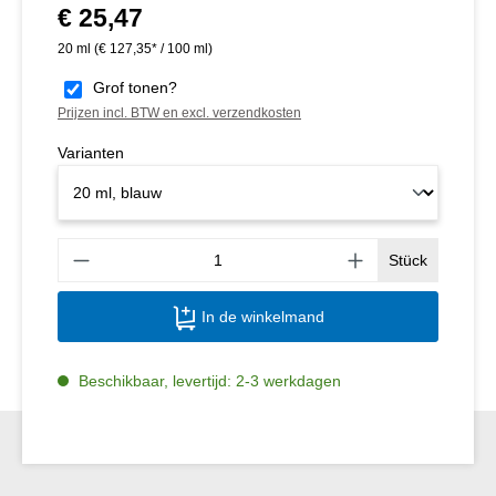
€ 25,47
Normale prijs:
20 ml
(€ 127,35* / 100 ml)
Grof tonen?
Prijzen incl. BTW en excl. verzendkosten
Varianten
Produ
Stück
In de winkelmand
Beschikbaar, levertijd: 2-3 werkdagen