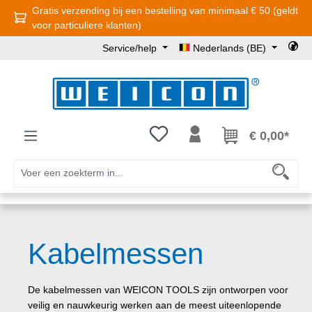
Gratis verzending bij een bestelling van minimaal € 50 (geldt
Ga naar de hoofdinhoud
voor particuliere klanten)
Service/help
Nederlands (BE)
Je hebt 0 items op je verlanglijst
€ 0,00*
Kabelmessen
De kabelmessen van WEICON TOOLS zijn ontworpen voor
veilig en nauwkeurig werken aan de meest uiteenlopende