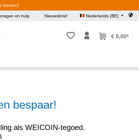
e klanten)
 vragen en hulp
Nieuwsbrief
Nederlands (BE)
Je hebt 0 items op je verlanglijst
€ 0,00*
en bespaar!
lling als WEICOIN-tegoed.
)