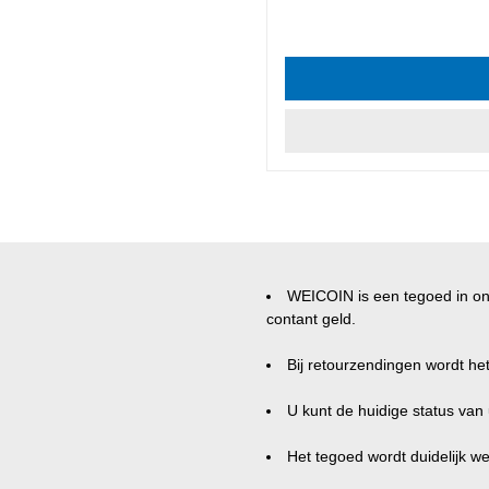
Gemiddelde waardering van 4
WEICOIN is een tegoed in o
contant geld.
Bij retourzendingen wordt h
U kunt de huidige status va
Het tegoed wordt duidelijk w