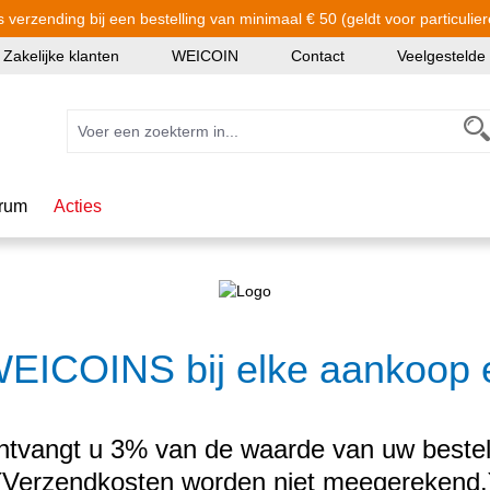
s verzending bij een bestelling van minimaal € 50 (geldt voor particulier
Zakelijke klanten
WEICOIN
Contact
Veelgestelde
rum
Acties
EICOINS bij elke aankoop 
 ontvangt u 3% van de waarde van uw beste
(Verzendkosten worden niet meegerekend.