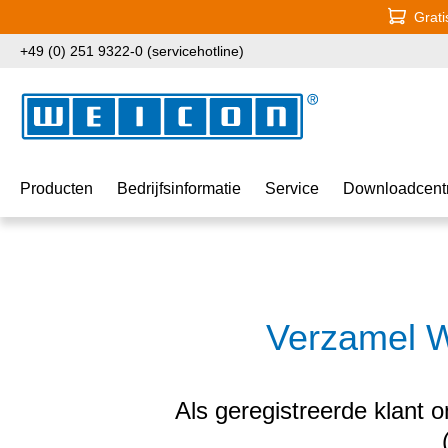
Grati
naar de hoofdinhoud
Ga naar de zoekopdracht
Ga naar de hoofdnavigatie
+49 (0) 251 9322-0 (servicehotline)
Producten
Bedrijfsinformatie
Service
Downloadcent
Verzamel W
Als geregistreerde klant