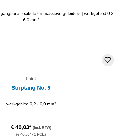
1 stuk
Striptang No. 5
werkgebied 0,2 - 6,0 mm²
€ 40,03*
(incl. BTW)
(€ 40,03* / 1 PCE)