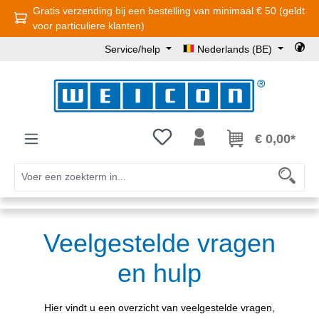
Gratis verzending bij een bestelling van minimaal € 50 (geldt
Ga naar de hoofdinhoud
voor particuliere klanten)
Service/help
Nederlands (BE)
Je hebt 0 items op je verlanglijst
€ 0,00*
Veelgestelde vragen
en hulp
Hier vindt u een overzicht van veelgestelde vragen,