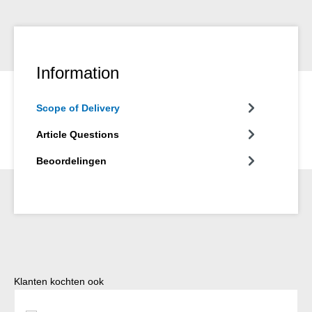
Information
Scope of Delivery
Article Questions
Beoordelingen
Productgalerij overslaan
Klanten kochten ook