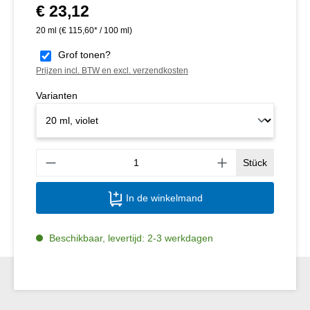
€ 23,12
Normale prijs:
20 ml
(€ 115,60* / 100 ml)
Grof tonen?
Prijzen incl. BTW en excl. verzendkosten
Varianten
Produ
Stück
In de winkelmand
Beschikbaar, levertijd: 2-3 werkdagen