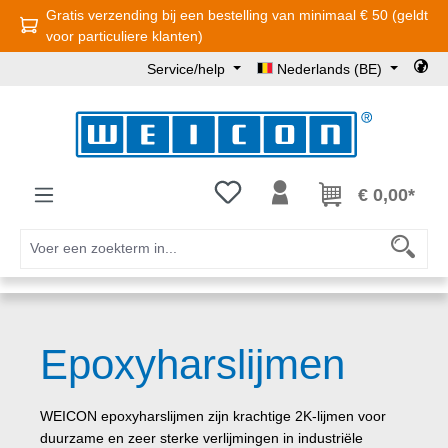
Gratis verzending bij een bestelling van minimaal € 50 (geldt
Ga naar de hoofdinhoud
voor particuliere klanten)
Service/help
Nederlands (BE)
Je hebt 0 items op je verlanglijst
€ 0,00*
Epoxyharslijmen
WEICON epoxyharslijmen zijn krachtige 2K-lijmen voor
duurzame en zeer sterke verlijmingen in industriële