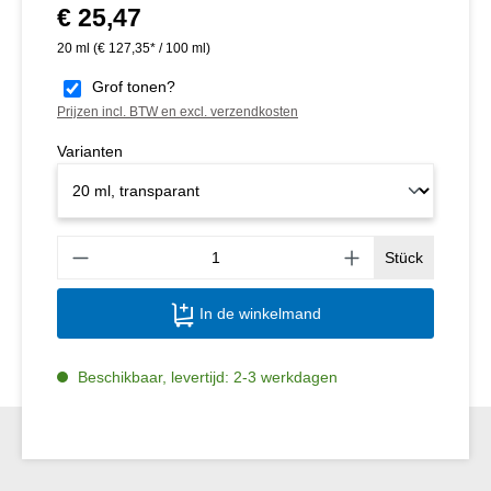
€ 25,47
Normale prijs:
20 ml
(€ 127,35* / 100 ml)
Grof tonen?
Prijzen incl. BTW en excl. verzendkosten
Varianten
Produ
Stück
In de winkelmand
Beschikbaar, levertijd: 2-3 werkdagen