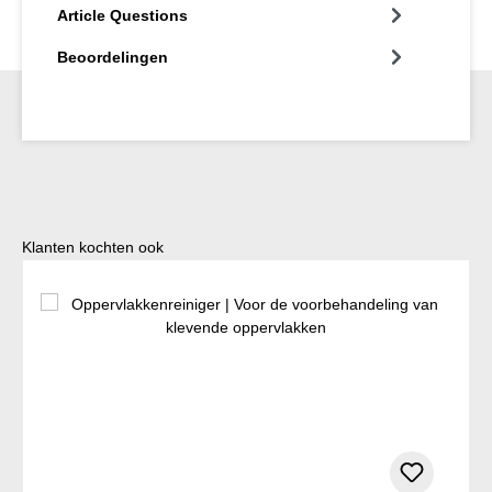
Article Questions
Beoordelingen
Productgalerij overslaan
Klanten kochten ook