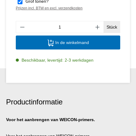
Grof tonen?
Prijzen incl. BTW en excl. verzendkosten
Produ
Stück
In de winkelmand
Beschikbaar, levertijd: 2-3 werkdagen
Productinformatie
Voor het aanbrengen van WEICON-primers.
Voor het aanbrengen van WEICON-primers.