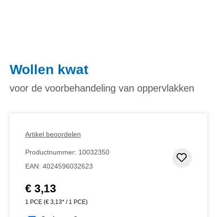
Wollen kwat
voor de voorbehandeling van oppervlakken
Artikel beoordelen
Productnummer:
10032350
Toevoeg
EAN:
4024596032623
€ 3,13
Normale prijs:
1 PCE
(€ 3,13* / 1 PCE)