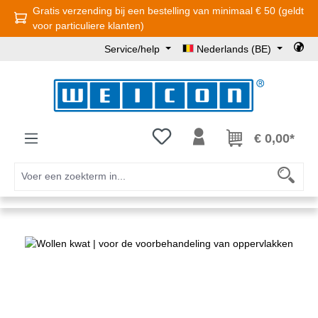
Gratis verzending bij een bestelling van minimaal € 50 (geldt
Ga naar de hoofdinhoud
voor particuliere klanten)
Service/help
Nederlands (BE)
Je hebt 0 items op je verlanglijst
€ 0,00*
Afbeeldingengalerij overslaan