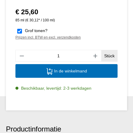
€ 25,60
Normale prijs:
85 ml
(€ 30,12* / 100 ml)
Grof tonen?
Prijzen incl. BTW en excl. verzendkosten
Produ
Stück
In de winkelmand
Beschikbaar, levertijd: 2-3 werkdagen
Productinformatie