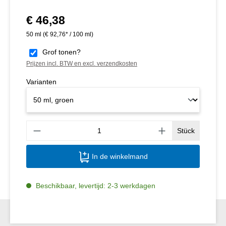
€ 46,38
Normale prijs:
50 ml
(€ 92,76* / 100 ml)
Grof tonen?
Prijzen incl. BTW en excl. verzendkosten
Varianten
Produ
Stück
In de winkelmand
Beschikbaar, levertijd: 2-3 werkdagen