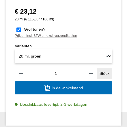
€ 23,12
Normale prijs:
20 ml
(€ 115,60* / 100 ml)
Grof tonen?
Prijzen incl. BTW en excl. verzendkosten
Varianten
Produ
Stück
In de winkelmand
Beschikbaar, levertijd: 2-3 werkdagen