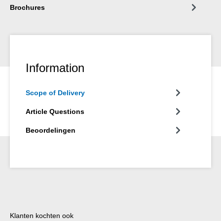
Brochures
Information
Scope of Delivery
Article Questions
Beoordelingen
Productgalerij overslaan
Klanten kochten ook