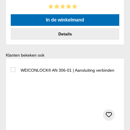
Gemiddelde waardering van 5 van 5 sterren
In de winkelmand
Details
Productgalerij overslaan
Klanten bekeken ook