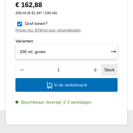
€ 162,88
Normale prijs:
200 ml
(€ 81,44* / 100 ml)
Grof tonen?
Prijzen incl. BTW en excl. verzendkosten
Varianten
Produ
Stück
In de winkelmand
Beschikbaar, levertijd: 2-3 werkdagen