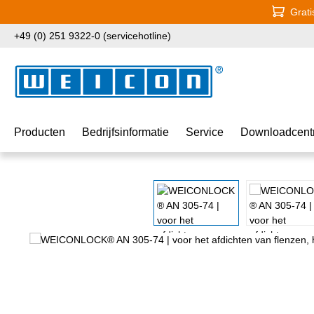
Grati
naar de hoofdinhoud
Ga naar de zoekopdracht
Ga naar de hoofdnavigatie
+49 (0) 251 9322-0 (servicehotline)
Producten
Bedrijfsinformatie
Service
Downloadcent
Afbeeldingengalerij overslaan