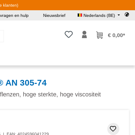
e klanten)
 vragen en hulp
Nieuwsbrief
Nederlands (BE)
Je hebt 0 items op je verlanglijst
€ 0,00*
 AN 305-74
flenzen, hoge sterkte, hoge viscositeit
Toevoeg
6
|
EAN:
4024596041229