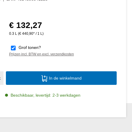
€ 132,27
Normale prijs:
0.3 L
(€ 440,90* / 1 L)
Grof tonen?
Prijzen incl. BTW en excl. verzendkosten
Producthoeveelheid: Voer de gewenste ho
k
In de winkelmand
Beschikbaar, levertijd: 2-3 werkdagen