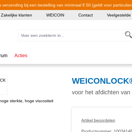
s verzending bij een bestelling van minimaal € 50 (geldt voor particulier
Zakelijke klanten
WEICOIN
Contact
Veelgestelde
rum
Acties
WEICONLOCK®
voor het afdichten van 
Artikel beoordelen
Productnummer:
1003414