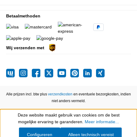
Betaalmethoden
Wij verzenden met
Alle prijzen incl. btw plus
verzendkosten
en eventuele bezorgkosten, indien
niet anders vermeld.
Deze website maakt gebruik van cookies om de best
Show toolbar
mogelijke ervaring te garanderen.
Meer informatie...
Configureren
Alleen technisch vereist