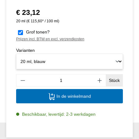
€ 23,12
Normale prijs:
20 ml
(€ 115,60* / 100 ml)
Grof tonen?
Prijzen incl. BTW en excl. verzendkosten
Varianten
Produ
Stück
In de winkelmand
Beschikbaar, levertijd: 2-3 werkdagen