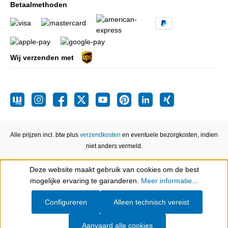
Betaalmethoden
Wij verzenden met
Alle prijzen incl. btw plus
verzendkosten
en eventuele bezorgkosten, indien
niet anders vermeld.
Deze website maakt gebruik van cookies om de best
Show toolbar
mogelijke ervaring te garanderen.
Meer informatie...
Configureren
Alleen technisch vereist
Aanvaard alle cookies