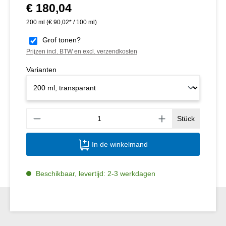
€ 180,04
Normale prijs:
200 ml
(€ 90,02* / 100 ml)
Grof tonen?
Prijzen incl. BTW en excl. verzendkosten
Varianten
Produ
Stück
In de winkelmand
Beschikbaar, levertijd: 2-3 werkdagen