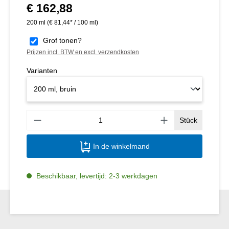
€ 162,88
Normale prijs:
200 ml
(€ 81,44* / 100 ml)
Grof tonen?
Prijzen incl. BTW en excl. verzendkosten
Varianten
Produ
Stück
In de winkelmand
Beschikbaar, levertijd: 2-3 werkdagen