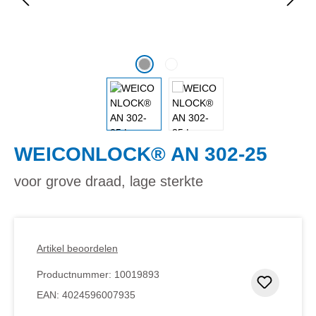
WEICONLOCK® AN 302-25
voor grove draad, lage sterkte
Artikel beoordelen
Productnummer:
10019893
Toevoeg
EAN:
4024596007935