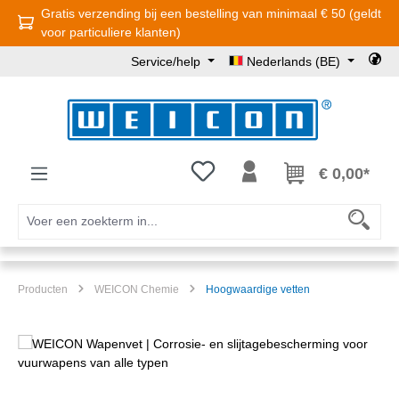
Gratis verzending bij een bestelling van minimaal € 50 (geldt
Ga naar de hoofdinhoud
voor particuliere klanten)
Service/help
Nederlands (BE)
Je hebt 0 items op je verlanglijst
€ 0,00*
Producten
WEICON Chemie
Hoogwaardige vetten
Afbeeldingengalerij overslaan