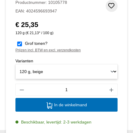
Productnummer:
10105778
Toevoeg
EAN:
4024596693947
€ 25,35
Normale prijs:
120 g
(€ 21,13* / 100 g)
Grof tonen?
Prijzen incl. BTW en excl. verzendkosten
Varianten
Produ
In de winkelmand
Beschikbaar, levertijd: 2-3 werkdagen