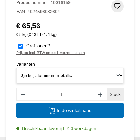
Productnummer:
10016159
Toevoeg
EAN:
4024596082604
€ 65,56
Normale prijs:
0.5 kg
(€ 131,12* / 1 kg)
Grof tonen?
Prijzen incl. BTW en excl. verzendkosten
Varianten
Produ
Stück
In de winkelmand
Beschikbaar, levertijd: 2-3 werkdagen