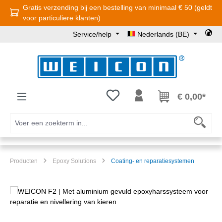
Gratis verzending bij een bestelling van minimaal € 50 (geldt
Ga naar de hoofdinhoud
voor particuliere klanten)
Service/help
Nederlands (BE)
Je hebt 0 items op je verlanglijst
€ 0,00*
Producten
Epoxy Solutions
Coating- en reparatiesystemen
Afbeeldingengalerij overslaan