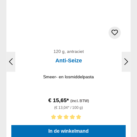
120 g, antraciet
Anti-Seize
Smeer- en losmiddelpasta
€ 15,65*
(incl. BTW)
(€ 13,04* / 100 g)
Gemiddelde waardering van 5 van 5 sterren
In de winkelmand