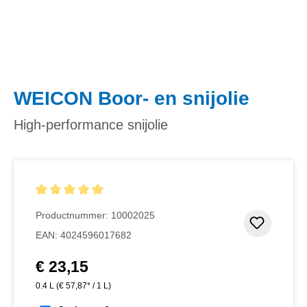
WEICON Boor- en snijolie
High-performance snijolie
Gemiddelde waardering van 5 van 5 sterren
Productnummer:
10002025
Toevoeg
EAN:
4024596017682
€ 23,15
Normale prijs:
0.4 L
(€ 57,87* / 1 L)