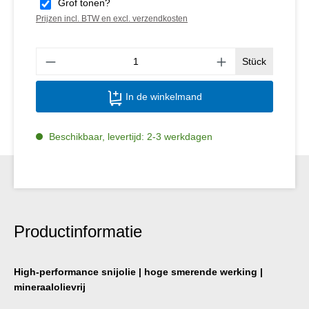
Grof tonen?
Prijzen incl. BTW en excl. verzendkosten
Produ
Stück
In de winkelmand
Beschikbaar, levertijd: 2-3 werkdagen
Productinformatie
High-performance snijolie | hoge smerende werking |
mineraalolievrij