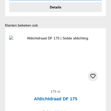
Details
Productgalerij overslaan
Klanten bekeken ook
175 m
Afdichtdraad DF 175