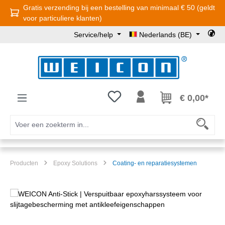
Gratis verzending bij een bestelling van minimaal € 50 (geldt
Ga naar de hoofdinhoud
voor particuliere klanten)
Service/help
Nederlands (BE)
Je hebt 0 items op je verlanglijst
€ 0,00*
Producten
Epoxy Solutions
Coating- en reparatiesystemen
Afbeeldingengalerij overslaan