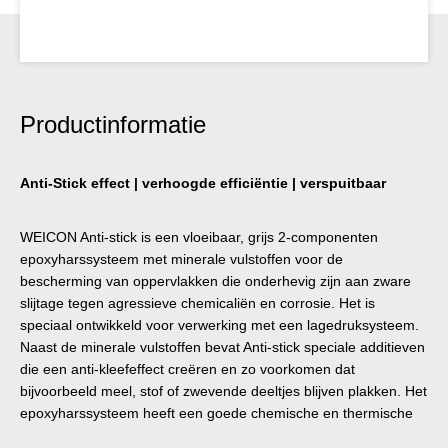
Productinformatie
Anti-Stick effect | verhoogde efficiëntie | verspuitbaar
WEICON Anti-stick is een vloeibaar, grijs 2-componenten
epoxyharssysteem met minerale vulstoffen voor de
bescherming van oppervlakken die onderhevig zijn aan zware
slijtage tegen agressieve chemicaliën en corrosie. Het is
speciaal ontwikkeld voor verwerking met een lagedruksysteem.
Naast de minerale vulstoffen bevat Anti-stick speciale additieven
die een anti-kleefeffect creëren en zo voorkomen dat
bijvoorbeeld meel, stof of zwevende deeltjes blijven plakken. Het
epoxyharssysteem heeft een goede chemische en thermische
weerstand tot +120 °C. Het is vrij van oplosmiddelen en hardt