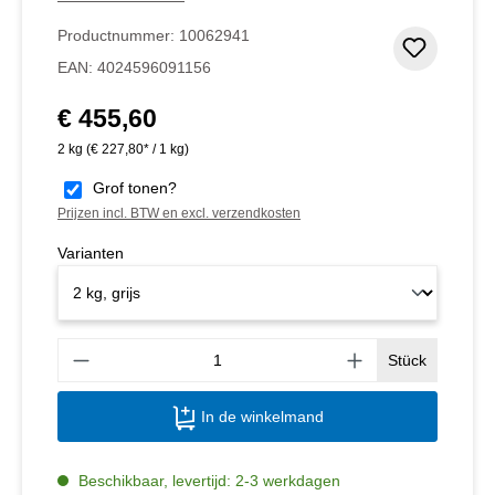
Productnummer:
10062941
Toevoeg
EAN:
4024596091156
€ 455,60
Normale prijs:
2 kg
(€ 227,80* / 1 kg)
Grof tonen?
Prijzen incl. BTW en excl. verzendkosten
Varianten
Produ
Stück
In de winkelmand
Beschikbaar, levertijd: 2-3 werkdagen