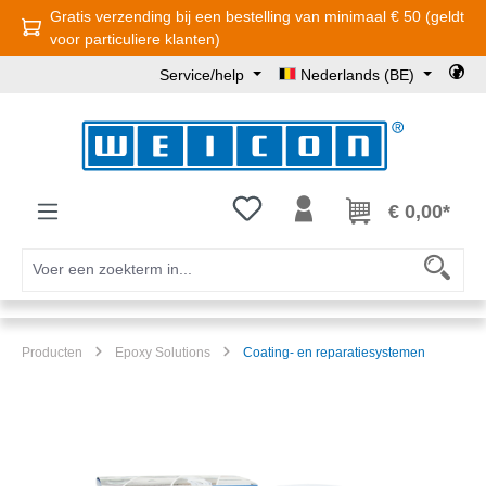
Gratis verzending bij een bestelling van minimaal € 50 (geldt
Ga naar de hoofdinhoud
voor particuliere klanten)
Service/help
Nederlands (BE)
Je hebt 0 items op je verlanglijst
€ 0,00*
Producten
Epoxy Solutions
Coating- en reparatiesystemen
Afbeeldingengalerij overslaan