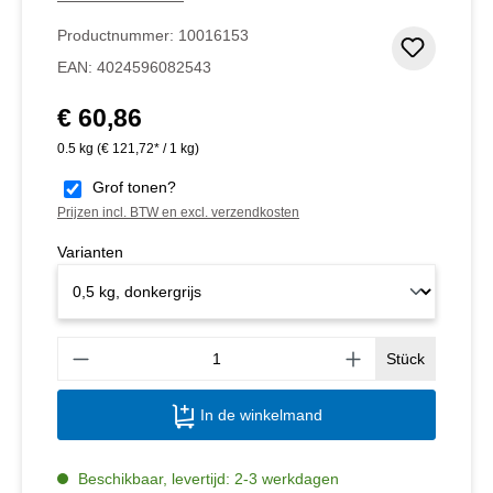
Productnummer:
10016153
Toevoeg
EAN:
4024596082543
€ 60,86
Normale prijs:
0.5 kg
(€ 121,72* / 1 kg)
Grof tonen?
Prijzen incl. BTW en excl. verzendkosten
Varianten
Produ
Stück
In de winkelmand
Beschikbaar, levertijd: 2-3 werkdagen