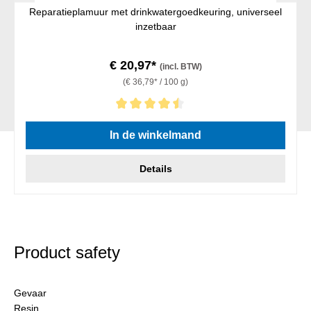
Reparatieplamuur met drinkwatergoedkeuring, universeel
inzetbaar
€ 20,97*
(incl. BTW)
(€ 36,79* / 100 g)
Gemiddelde waardering van 4.5 van 5 sterren
In de winkelmand
Details
Product safety
Gevaar
Resin