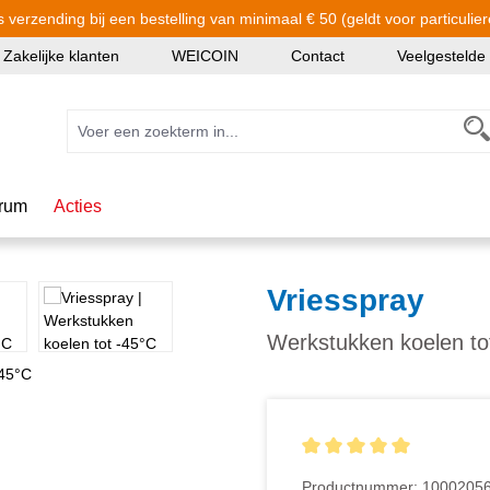
s verzending bij een bestelling van minimaal € 50 (geldt voor particulier
Zakelijke klanten
WEICOIN
Contact
Veelgestelde
rum
Acties
Vriesspray
Werkstukken koelen to
Gemiddelde waardering van
Productnummer:
1000205