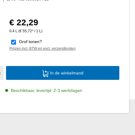
€ 22,29
Normale prijs:
0.4 L
(€ 55,72* / 1 L)
Grof tonen?
Prijzen incl. BTW en excl. verzendkosten
Producthoeveelheid: Voer de gewenste ho
k
In de winkelmand
Beschikbaar, levertijd: 2-3 werkdagen