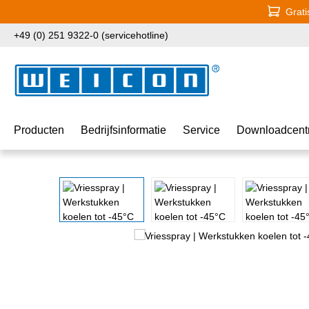
Grati
naar de hoofdinhoud
Ga naar de zoekopdracht
Ga naar de hoofdnavigatie
+49 (0) 251 9322-0 (servicehotline)
Producten
Bedrijfsinformatie
Service
Downloadcent
Afbeeldingengalerij overslaan