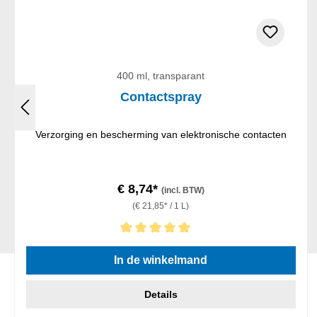
400 ml, transparant
Contactspray
Verzorging en bescherming van elektronische contacten
€ 8,74*
(incl. BTW)
(€ 21,85* / 1 L)
Gemiddelde waardering van 5 van 5 sterren
In de winkelmand
Details