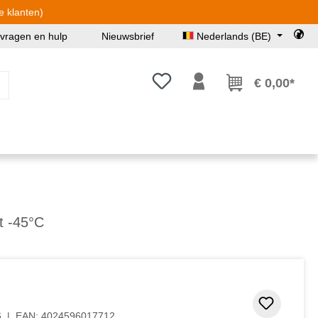
e klanten)
 vragen en hulp
Nieuwsbrief
Nederlands (BE)
Je hebt 0 items op je verlanglijst
€ 0,00*
t -45°C
 5 van 5 sterren
Toevoeg
6
|
EAN:
4024596017712