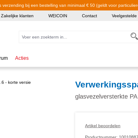
s verzending bij een bestelling van minimaal € 50 (geldt voor particulier
Zakelijke klanten
WEICOIN
Contact
Veelgestelde
rum
Acties
Verwerkingsspa
glasvezelversterkte PA 
Artikel beoordelen
Productnummer:
1001088