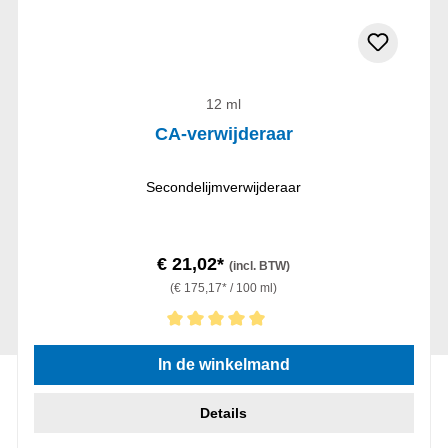
12 ml
CA-verwijderaar
Secondelijmverwijderaar
€ 21,02*
(incl. BTW)
(€ 175,17* / 100 ml)
Gemiddelde waardering van 5 van 5 sterren
In de winkelmand
Details