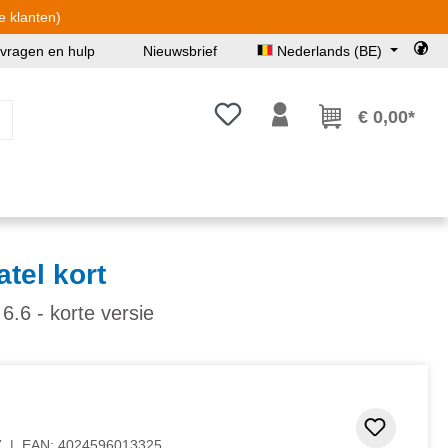
e klanten)
 vragen en hulp
Nieuwsbrief
Nederlands (BE)
Je hebt 0 items op je verlanglijst
€ 0,00*
tel kort
6.6 - korte versie
Toevoeg
7
|
EAN:
4024596013325