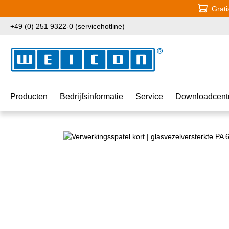
Grati
naar de hoofdinhoud
Ga naar de zoekopdracht
Ga naar de hoofdnavigatie
+49 (0) 251 9322-0 (servicehotline)
Producten
Bedrijfsinformatie
Service
Downloadcent
Afbeeldingengalerij overslaan