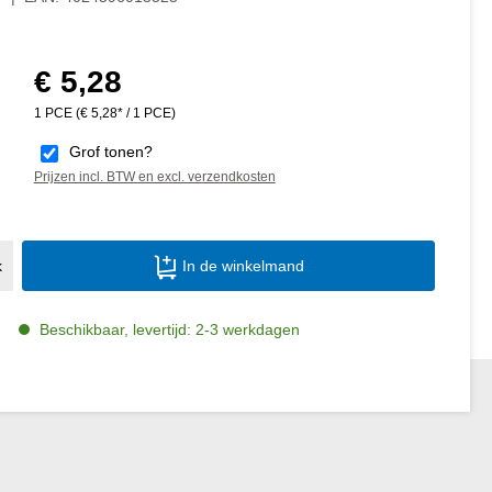
€ 5,28
Normale prijs:
1 PCE
(€ 5,28* / 1 PCE)
Grof tonen?
Prijzen incl. BTW en excl. verzendkosten
Producthoeveelheid: Voer de gewenste ho
k
In de winkelmand
Beschikbaar, levertijd: 2-3 werkdagen