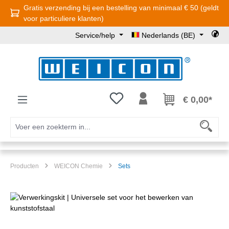
Gratis verzending bij een bestelling van minimaal € 50 (geldt
Ga naar de hoofdinhoud
voor particuliere klanten)
Service/help
Nederlands (BE)
Je hebt 0 items op je verlanglijst
€ 0,00*
Producten
WEICON Chemie
Sets
Afbeeldingengalerij overslaan