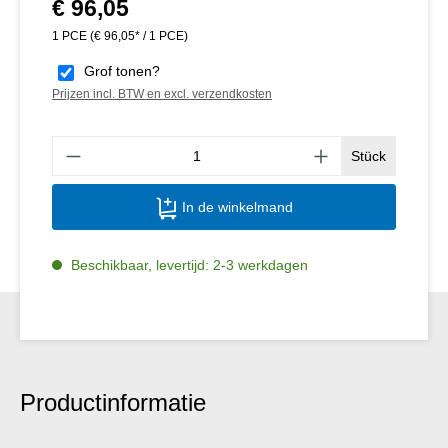
€ 96,05
Normale prijs:
1 PCE
(€ 96,05* / 1 PCE)
Grof tonen?
Prijzen incl. BTW en excl. verzendkosten
Produ
Stück
In de winkelmand
Beschikbaar, levertijd: 2-3 werkdagen
Productinformatie