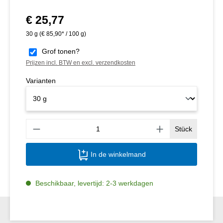
€ 25,77
Normale prijs:
30 g
(€ 85,90* / 100 g)
Grof tonen?
Prijzen incl. BTW en excl. verzendkosten
Varianten
Produ
Stück
In de winkelmand
Beschikbaar, levertijd: 2-3 werkdagen