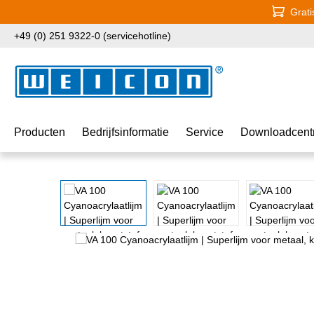
Grati
naar de hoofdinhoud
Ga naar de zoekopdracht
Ga naar de hoofdnavigatie
+49 (0) 251 9322-0 (servicehotline)
Producten
Bedrijfsinformatie
Service
Downloadcent
Afbeeldingengalerij overslaan