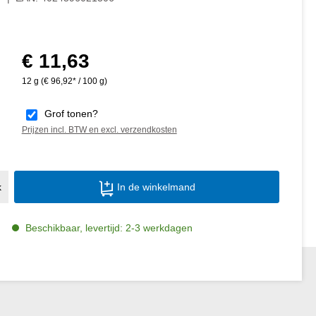
€ 11,63
Normale prijs:
12 g
(€ 96,92* / 100 g)
Grof tonen?
Prijzen incl. BTW en excl. verzendkosten
Producthoeveelheid: Voer de gewenste ho
k
In de winkelmand
Beschikbaar, levertijd: 2-3 werkdagen