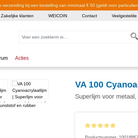
s verzending bij een bestelling van minimaal € 50 (geldt voor particulier
Zakelijke klanten
WEICOIN
Contact
Veelgestelde
rum
Acties
VA 100 Cyanoac
Superlijm voor metaal,
Gemiddelde waardering van
Productnummer:
1001886