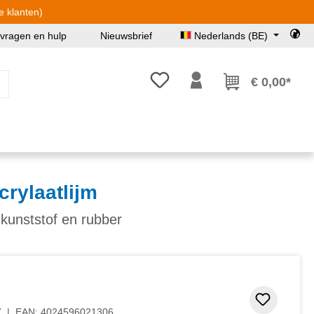
e klanten)
 vragen en hulp
Nieuwsbrief
Nederlands (BE)
Je hebt 0 items op je verlanglijst
€ 0,00*
rylaatlijm
 kunststof en rubber
 5 van 5 sterren
Toevoeg
7
|
EAN:
4024596021306