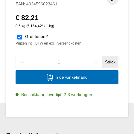
Toevoeg
EAN:
4024596023461
€ 82,21
Normale prijs:
0.5 kg
(€ 164,42* / 1 kg)
Grof tonen?
Prijzen incl. BTW en excl. verzendkosten
Produ
Stück
In de winkelmand
Beschikbaar, levertijd: 2-3 werkdagen