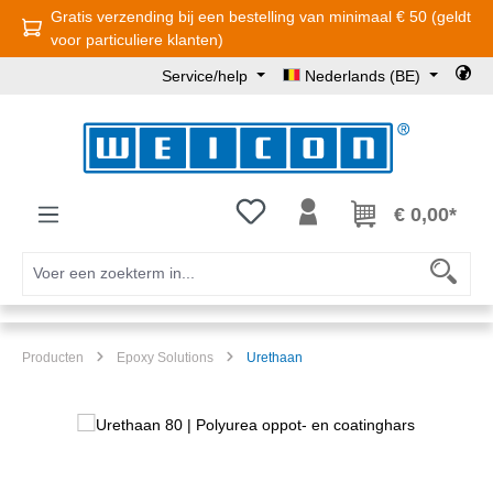
Gratis verzending bij een bestelling van minimaal € 50 (geldt
Ga naar de hoofdinhoud
voor particuliere klanten)
Service/help
Nederlands (BE)
Je hebt 0 items op je verlanglijst
€ 0,00*
Producten
Epoxy Solutions
Urethaan
Afbeeldingengalerij overslaan