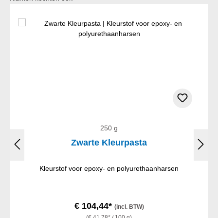
250 g
Zwarte Kleurpasta
Kleurstof voor epoxy- en polyurethaanharsen
€ 104,44*
(incl. BTW)
(€ 41,78* / 100 g)