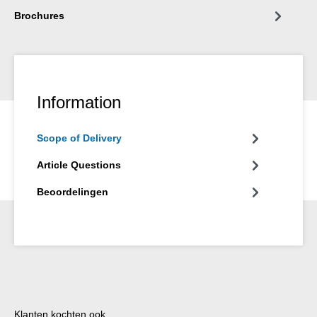
Brochures
Information
Scope of Delivery
Article Questions
Beoordelingen
Productgalerij overslaan
Klanten kochten ook