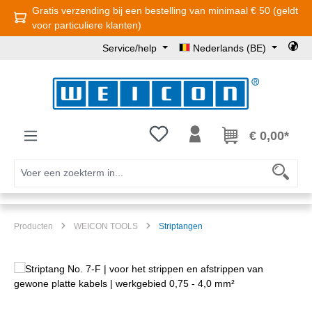
Gratis verzending bij een bestelling van minimaal € 50 (geldt
Ga naar de hoofdinhoud
voor particuliere klanten)
Service/help
Nederlands (BE)
Je hebt 0 items op je verlanglijst
€ 0,00*
Producten
WEICON TOOLS
Striptangen
Afbeeldingengalerij overslaan