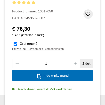
Gemiddelde waardering van 5 van 5 sterren
Productnummer:
10017050
Toevoeg
EAN:
4024596020507
€ 76,30
Normale prijs:
1 PCE
(€ 76,30* / 1 PCE)
Grof tonen?
Prijzen incl. BTW en excl. verzendkosten
Produ
Stück
In de winkelmand
Beschikbaar, levertijd: 2-3 werkdagen