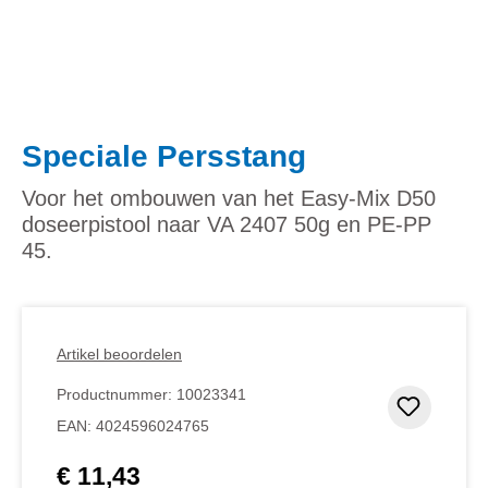
Speciale Persstang
Voor het ombouwen van het Easy-Mix D50
doseerpistool naar VA 2407 50g en PE-PP
45.
Artikel beoordelen
Productnummer:
10023341
Toevoeg
EAN:
4024596024765
€ 11,43
Normale prijs: