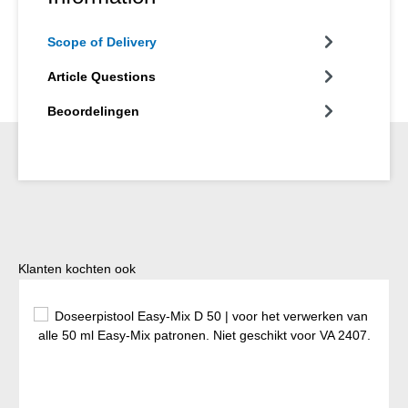
Scope of Delivery
Article Questions
Beoordelingen
Productgalerij overslaan
Klanten kochten ook