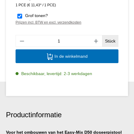
1 PCE
(€ 11,43* / 1 PCE)
Grof tonen?
Prijzen incl. BTW en excl. verzendkosten
Produ
Stück
In de winkelmand
Beschikbaar, levertijd: 2-3 werkdagen
Productinformatie
Voor het ombouwen van het Easy-Mix D50 doseerpistool