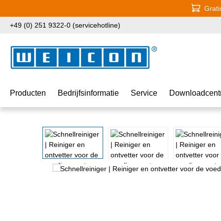
Grati
naar de hoofdinhoud
Ga naar de zoekopdracht
Ga naar de hoofdnavigatie
+49 (0) 251 9322-0 (servicehotline)
Producten
Bedrijfsinformatie
Service
Downloadcent
Afbeeldingengalerij overslaan