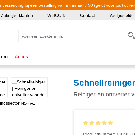
s verzending bij een bestelling van minimaal € 50 (geldt voor particulier
Zakelijke klanten
WEICOIN
Contact
Veelgestelde
rum
Acties
Schnellreinige
Reiniger en ontvetter
Gemiddelde waardering van
Productnummer:
1004030