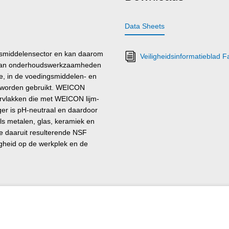
Data Sheets
nsmiddelensector en kan daarom
Veiligheidsinformatieblad 
der van onderhoudswerkzaamheden
ie, in de voedingsmiddelen- en
e worden gebruikt. WEICON
ervlakken die met WEICON lijm-
ger is pH-neutraal en daardoor
ls metalen, glas, keramiek en
e daaruit resulterende NSF
igheid op de werkplek en de