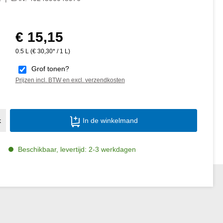
€ 15,15
Normale prijs:
0.5 L
(€ 30,30* / 1 L)
Grof tonen?
Prijzen incl. BTW en excl. verzendkosten
Producthoeveelheid: Voer de gewenste ho
k
In de winkelmand
Beschikbaar, levertijd: 2-3 werkdagen