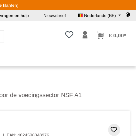
e klanten)
 vragen en hulp
Nieuwsbrief
Nederlands (BE)
Je hebt 0 items op je verlanglijst
€ 0,00*
r
 voor de voedingssector NSF A1
 5 van 5 sterren
Toevoeg
1
|
EAN:
4024596048976