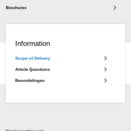
Brochures
Information
Scope of Delivery
Article Questions
Beoordelingen
Productgalerij overslaan
Klanten kochten ook