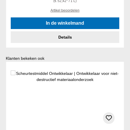
(€ 52,42* / 1 L)
Artikel beoordelen
In de winkelmand
Details
Productgalerij overslaan
Klanten bekeken ook