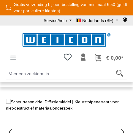
Gratis verzending bij een bestelling van minimaal € 50 (geldt
Ga naar de hoofdinhoud
voor particuliere klanten)
Service/help
Nederlands (BE)
Je hebt 0 items op je verlanglijst
€ 0,00*
Afbeeldingengalerij overslaan