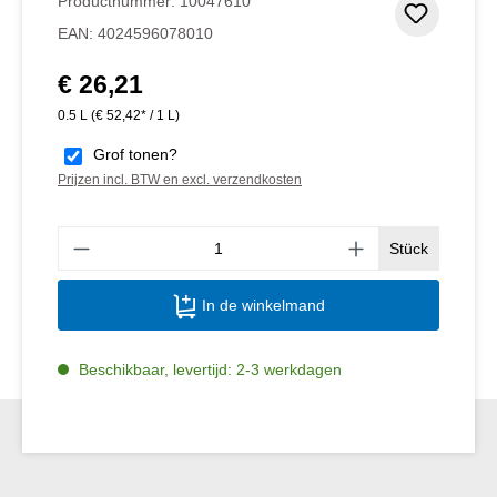
Productnummer:
10047610
Toevoeg
EAN:
4024596078010
€ 26,21
Normale prijs:
0.5 L
(€ 52,42* / 1 L)
Grof tonen?
Prijzen incl. BTW en excl. verzendkosten
Produ
Stück
In de winkelmand
Beschikbaar, levertijd: 2-3 werkdagen