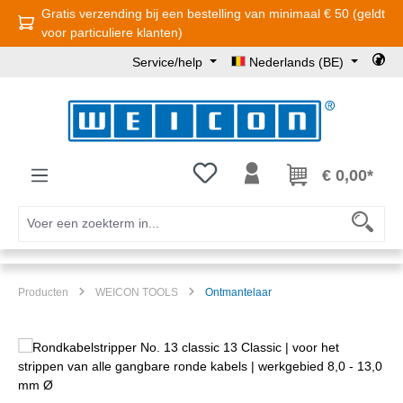
Gratis verzending bij een bestelling van minimaal € 50 (geldt
Ga naar de hoofdinhoud
voor particuliere klanten)
Service/help
Nederlands (BE)
Je hebt 0 items op je verlanglijst
€ 0,00*
Producten
WEICON TOOLS
Ontmantelaar
Afbeeldingengalerij overslaan