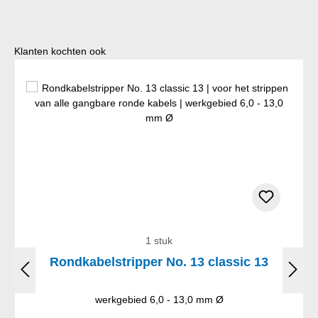
Productgalerij overslaan
Klanten kochten ook
1 stuk
Rondkabelstripper No. 13 classic 13
werkgebied 6,0 - 13,0 mm Ø