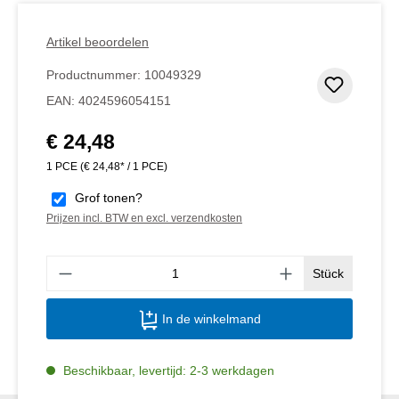
Artikel beoordelen
Productnummer:
10049329
Toevoeg
EAN:
4024596054151
€ 24,48
Normale prijs:
1 PCE
(€ 24,48* / 1 PCE)
Grof tonen?
Prijzen incl. BTW en excl. verzendkosten
Produ
Stück
In de winkelmand
Beschikbaar, levertijd: 2-3 werkdagen