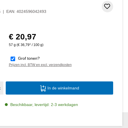
Toevoeg
5
|
EAN:
4024596042493
€ 20,97
Normale prijs:
57 g
(€ 36,79* / 100 g)
Grof tonen?
Prijzen incl. BTW en excl. verzendkosten
Producthoeveelheid: Voer de gewenste ho
k
In de winkelmand
Beschikbaar, levertijd: 2-3 werkdagen