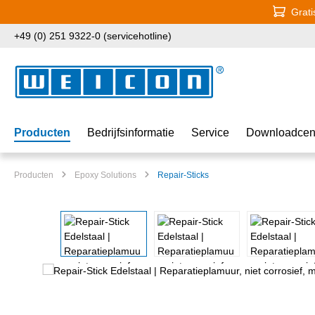
Grati
naar de hoofdinhoud
Ga naar de zoekopdracht
Ga naar de hoofdnavigatie
+49 (0) 251 9322-0 (servicehotline)
Producten
Bedrijfsinformatie
Service
Downloadcen
Producten
Epoxy Solutions
Repair-Sticks
Afbeeldingengalerij overslaan