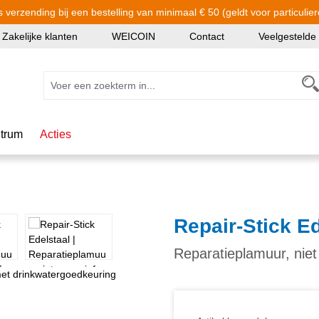
s verzending bij een bestelling van minimaal € 50 (geldt voor particulier
Zakelijke klanten
WEICOIN
Contact
Veelgestelde
trum
Acties
Repair-Stick Ed
Reparatieplamuur, niet