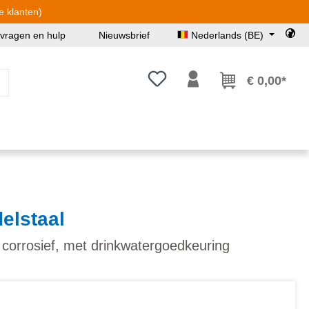
e klanten)
 vragen en hulp
Nieuwsbrief
Nederlands (BE)
Je hebt 0 items op je verlanglijst
€ 0,00*
elstaal
 corrosief, met drinkwatergoedkeuring