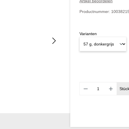
Artikel beoordelen
Productnummer:
1003821
Varianten
Stüc