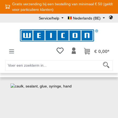
Gratis verzending bij een bestelling van minimaal € 50 (geldt
Ga naar de hoofdinhoud
voor particuliere klanten)
Service/help
Nederlands (BE)
Je hebt 0 items op je verlanglijst
€ 0,00*