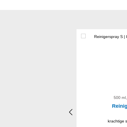
Productgalerij overslaan
500 ml,
Reini
krachtige s