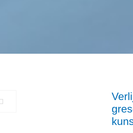
Verl
gres
kuns