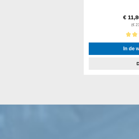
€ 11,
(€ 23
Gemiddelde waardering v
In de 
D