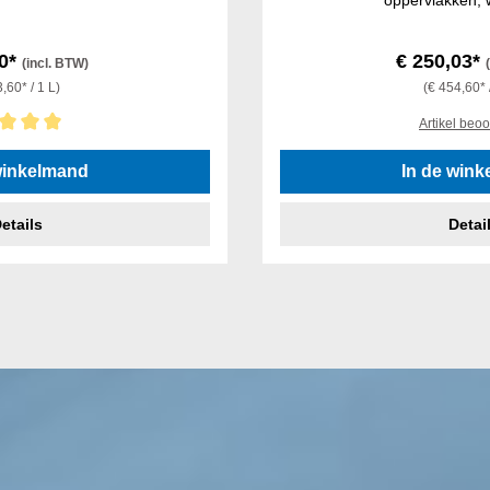
oppervlakken, 
80*
€ 250,03*
(incl. BTW)
,60* / 1 L)
(€ 454,60* 
Artikel beo
an 5 van 5 sterren
winkelmand
In de win
etails
Detai