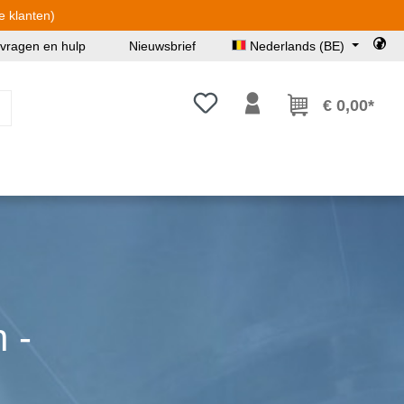
e klanten)
 vragen en hulp
Nieuwsbrief
Nederlands (BE)
Je hebt 0 items op je verlanglijst
€ 0,00*
 -