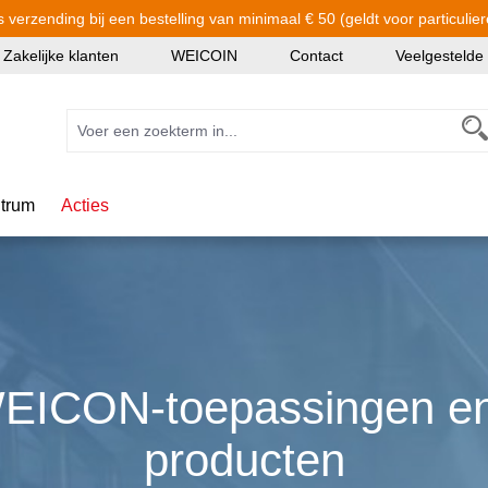
s verzending bij een bestelling van minimaal € 50 (geldt voor particulier
Zakelijke klanten
WEICOIN
Contact
Veelgestelde
trum
Acties
EICON-toepassingen en
producten