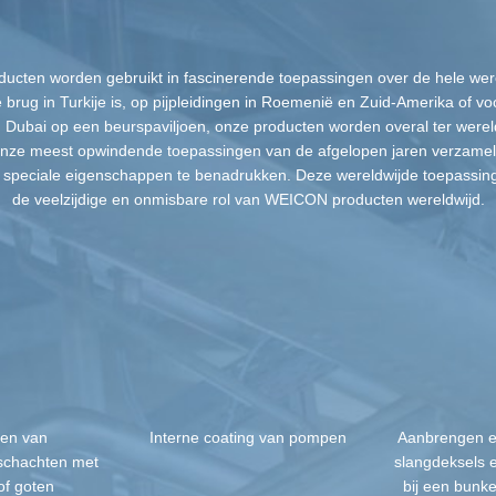
cten worden gebruikt in fascinerende toepassingen over de hele were
 brug in Turkije is, op pijpleidingen in Roemenië en Zuid-Amerika of v
in Dubai op een beurspaviljoen, onze producten worden overal ter werel
nze meest opwindende toepassingen van de afgelopen jaren verzame
 speciale eigenschappen te benadrukken. Deze wereldwijde toepassinge
de veelzijdige en onmisbare rol van WEICON producten wereldwijd.
men van
Interne coating van pompen
Aanbrengen en
schachten met
slangdeksels 
of goten
bij een bunke