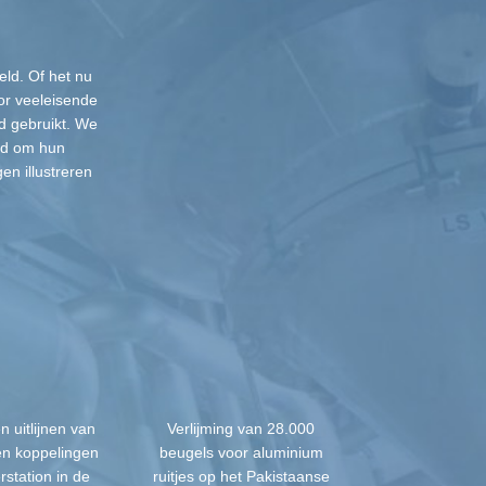
ld. Of het nu
oor veeleisende
d gebruikt. We
ld om hun
n illustreren
 uitlijnen van
Verlijming van 28.000
en koppelingen
beugels voor aluminium
rstation in de
ruitjes op het Pakistaanse