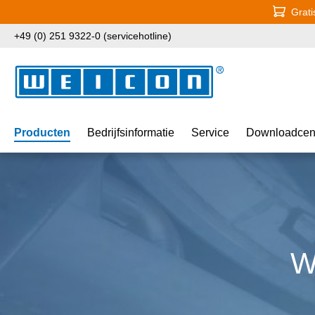
Grati
naar de hoofdinhoud
Ga naar de zoekopdracht
Ga naar de hoofdnavigatie
+49 (0) 251 9322-0 (servicehotline)
Producten
Bedrijfsinformatie
Service
Downloadcen
W