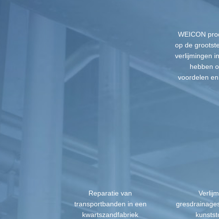
WEICON produ
op de grootste
verlijmingen 
hebben o
voordelen en
Reparatie van
Verlij
transportbanden in een
gresdrainage
kwartszandfabriek
kunstst