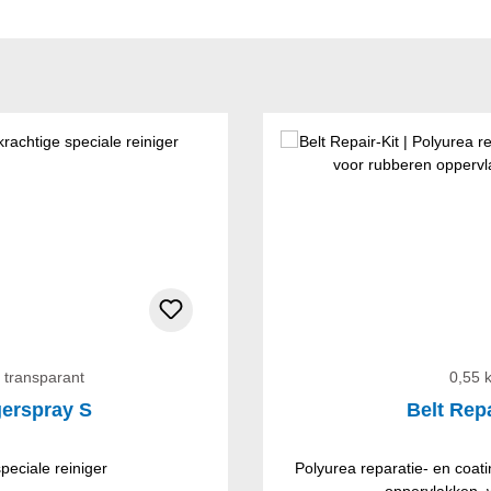
 transparant
0,55 
gerspray S
Belt Repa
peciale reiniger
Polyurea reparatie- en coa