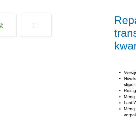
Repa
tran
kwar
Verwij
Nivel
slijper
Reini
Meng 
Laat 
Meng 
verpa