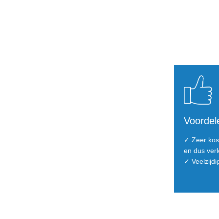
Voordel
✓ Zeer kost
en dus ver
✓ Veelzijd