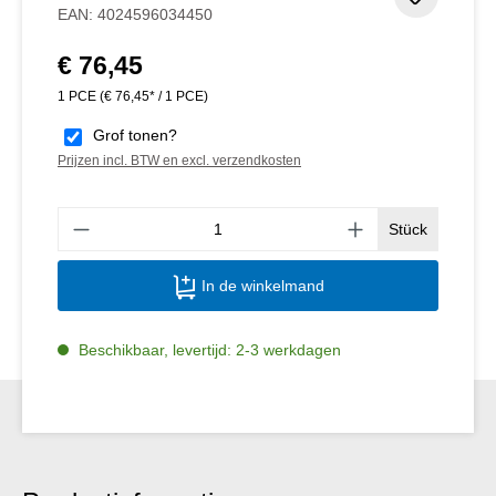
Toevoeg
EAN:
4024596034450
€ 76,45
Normale prijs:
1 PCE
(€ 76,45* / 1 PCE)
Grof tonen?
Prijzen incl. BTW en excl. verzendkosten
Produ
Stück
In de winkelmand
Beschikbaar, levertijd: 2-3 werkdagen