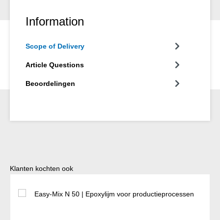
Information
Scope of Delivery
Article Questions
Beoordelingen
Productgalerij overslaan
Klanten kochten ook