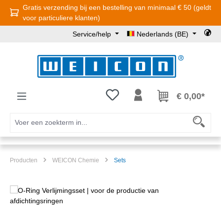
Gratis verzending bij een bestelling van minimaal € 50 (geldt
Ga naar de hoofdinhoud
voor particuliere klanten)
Service/help
Nederlands (BE)
Je hebt 0 items op je verlanglijst
€ 0,00*
Producten
WEICON Chemie
Sets
Afbeeldingengalerij overslaan