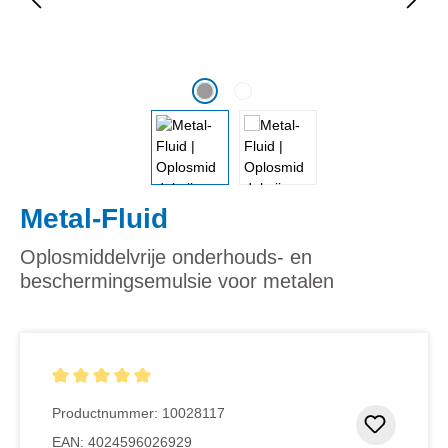
Metal-Fluid
Oplosmiddelvrije onderhouds- en
beschermingsemulsie voor metalen
Gemiddelde waardering van 5 van 5 sterren
Productnummer:
10028117
Toevoeg
EAN:
4024596026929