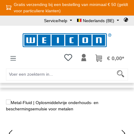
Gratis verzending bij een bestelling van minimaal € 50 (geldt
Ga naar de hoofdinhoud
voor particuliere klanten)
Service/help
Nederlands (BE)
Je hebt 0 items op je verlanglijst
€ 0,00*
Afbeeldingengalerij overslaan