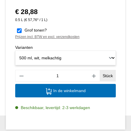
€ 28,88
Normale prijs:
0.5 L
(€ 57,76* / 1 L)
Grof tonen?
Prijzen incl. BTW en excl. verzendkosten
Varianten
Produ
Stück
In de winkelmand
Beschikbaar, levertijd: 2-3 werkdagen