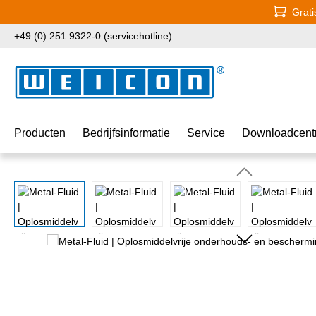
Grati
naar de hoofdinhoud
Ga naar de zoekopdracht
Ga naar de hoofdnavigatie
+49 (0) 251 9322-0 (servicehotline)
Producten
Bedrijfsinformatie
Service
Downloadcent
Afbeeldingengalerij overslaan