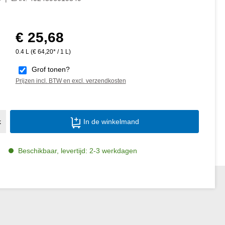
€ 25,68
Normale prijs:
0.4 L
(€ 64,20* / 1 L)
Grof tonen?
Prijzen incl. BTW en excl. verzendkosten
Producthoeveelheid: Voer de gewenste ho
k
In de winkelmand
Beschikbaar, levertijd: 2-3 werkdagen