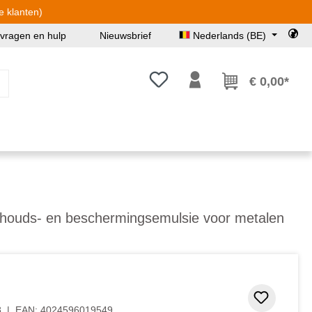
e klanten)
 vragen en hulp
Nieuwsbrief
Nederlands (BE)
Je hebt 0 items op je verlanglijst
€ 0,00*
rhouds- en beschermingsemulsie voor metalen
 5 van 5 sterren
Toevoeg
8
|
EAN:
4024596019549