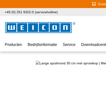
Grati
naar de hoofdinhoud
Ga naar de zoekopdracht
Ga naar de hoofdnavigatie
+49 (0) 251 9322-0 (servicehotline)
Producten
Bedrijfsinformatie
Service
Downloadcent
Afbeeldingengalerij overslaan