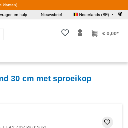
e klanten)
 vragen en hulp
Nieuwsbrief
Nederlands (BE)
Je hebt 0 items op je verlanglijst
€ 0,00*
nd 30 cm met sproeikop
Toevoeg
3
|
EAN:
4024596019853