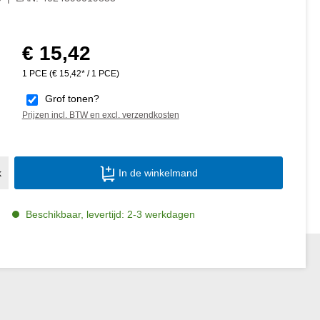
€ 15,42
Normale prijs:
1 PCE
(€ 15,42* / 1 PCE)
Grof tonen?
Prijzen incl. BTW en excl. verzendkosten
Producthoeveelheid: Voer de gewenste ho
k
In de winkelmand
Beschikbaar, levertijd: 2-3 werkdagen