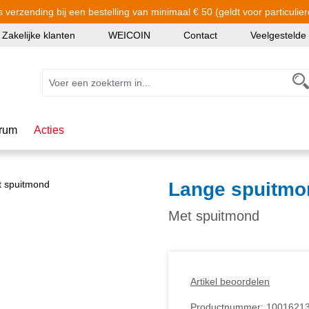
s verzending bij een bestelling van minimaal € 50 (geldt voor particulier
Zakelijke klanten
WEICOIN
Contact
Veelgestelde
rum
Acties
Lange spuitmo
Met spuitmond
Artikel beoordelen
Productnummer:
1001621