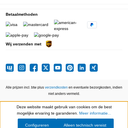
Betaalmethoden
Wij verzenden met
Alle prijzen incl. btw plus
verzendkosten
en eventuele bezorgkosten, indien
niet anders vermeld.
Deze website maakt gebruik van cookies om de best
Show toolbar
mogelijke ervaring te garanderen.
Meer informatie...
Configureren
Alleen technisch vereist