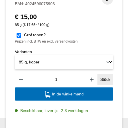
Toevoeg
EAN:
4024596075903
€ 15,00
Normale prijs:
85 g
(€ 17,65* / 100 g)
Grof tonen?
Prijzen incl. BTW en excl. verzendkosten
Varianten
Produ
Stück
In de winkelmand
Beschikbaar, levertijd: 2-3 werkdagen