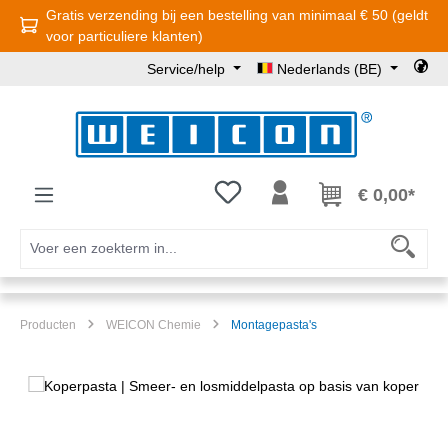
Gratis verzending bij een bestelling van minimaal € 50 (geldt
Ga naar de hoofdinhoud
voor particuliere klanten)
Service/help
Nederlands (BE)
Je hebt 0 items op je verlanglijst
€ 0,00*
Producten
WEICON Chemie
Montagepasta's
Afbeeldingengalerij overslaan