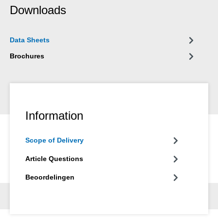
personenauto‘s en vrachtwagens evenals op andere elektrische
Downloads
aansluitingen, op wielbouten of -moeren, op slijtagebussen, op
elektrisch-, perslucht- en hydraulische hamers.
Data Sheets
Brochures
Information
Scope of Delivery
Article Questions
Beoordelingen