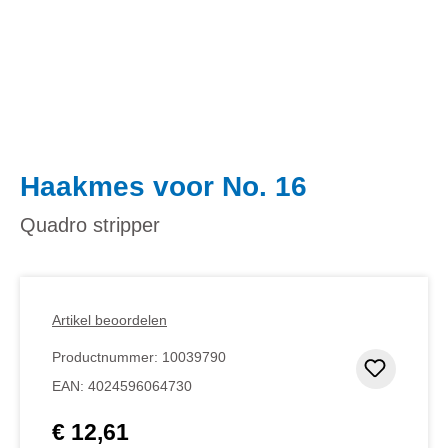
Haakmes voor No. 16
Quadro stripper
Artikel beoordelen
Productnummer:
10039790
Toevoeg
EAN:
4024596064730
€ 12,61
Normale prijs: