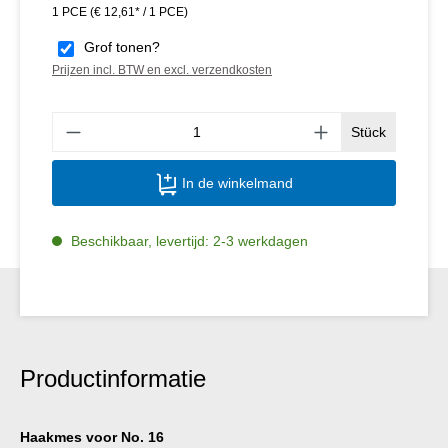
1 PCE
(€ 12,61* / 1 PCE)
Grof tonen?
Prijzen incl. BTW en excl. verzendkosten
Produ
Stück
In de winkelmand
Beschikbaar, levertijd: 2-3 werkdagen
Productinformatie
Haakmes voor No. 16