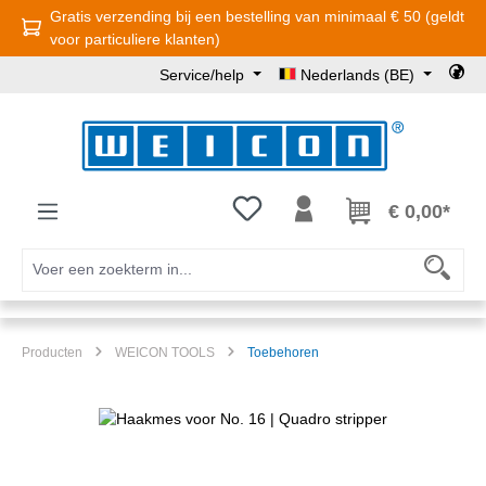
Gratis verzending bij een bestelling van minimaal € 50 (geldt
Ga naar de hoofdinhoud
voor particuliere klanten)
Service/help
Nederlands (BE)
Je hebt 0 items op je verlanglijst
€ 0,00*
Producten
WEICON TOOLS
Toebehoren
Afbeeldingengalerij overslaan