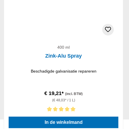
400 ml
Zink-Alu Spray
Beschadigde galvanisatie repareren
€ 19,21*
(incl. BTW)
(€ 48,03* / 1 L)
Gemiddelde waardering van 5 van 5 sterren
In de winkelmand