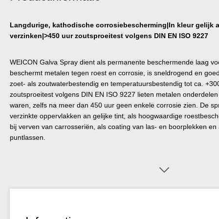
Langdurige, kathodische corrosiebescherming|In kleur gelijk 
verzinken|>450 uur zoutsproeitest volgens DIN EN ISO 9227
WEICON Galva Spray dient als permanente beschermende laag voor
beschermt metalen tegen roest en corrosie, is sneldrogend en goed
zoet- als zoutwaterbestendig en temperatuursbestendig tot ca. +300
zoutsproeitest volgens DIN EN ISO 9227 lieten metalen onderdele
waren, zelfs na meer dan 450 uur geen enkele corrosie zien. De spr
verzinkte oppervlakken an gelijke tint, als hoogwaardige roestbesc
bij verven van carrosseriën, als coating van las- en boorplekken en 
puntlassen.