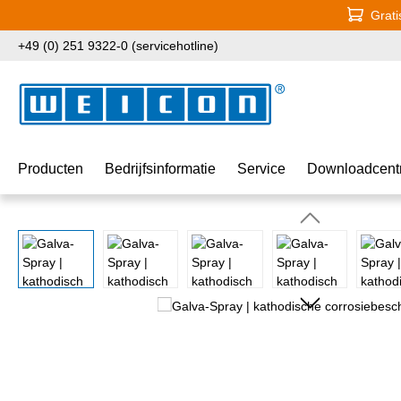
Grati
naar de hoofdinhoud
Ga naar de zoekopdracht
Ga naar de hoofdnavigatie
+49 (0) 251 9322-0 (servicehotline)
Producten
Bedrijfsinformatie
Service
Downloadcent
Afbeeldingengalerij overslaan