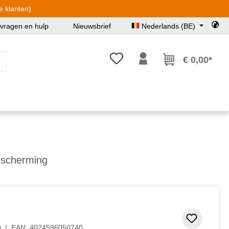
e klanten)
 vragen en hulp
Nieuwsbrief
Nederlands (BE)
Je hebt 0 items op je verlanglijst
€ 0,00*
escherming
Toevoeg
9
|
EAN:
4024596050740