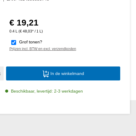
€ 19,21
Normale prijs:
0.4 L
(€ 48,03* / 1 L)
Grof tonen?
Prijzen incl. BTW en excl. verzendkosten
Producthoeveelheid: Voer de gewenste ho
k
In de winkelmand
Beschikbaar, levertijd: 2-3 werkdagen