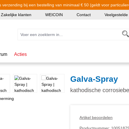
s verzending bij een bestelling van minimaal € 50 (geldt voor particulier
Zakelijke klanten
WEICOIN
Contact
Veelgestelde
rum
Acties
Galva-Spray
kathodische corrosieb
Artikel beoordelen
Productnummer:
1005187