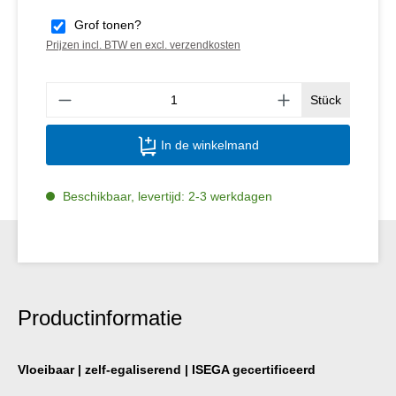
Grof tonen?
Prijzen incl. BTW en excl. verzendkosten
Produ
Stück
In de winkelmand
Beschikbaar, levertijd: 2-3 werkdagen
Productinformatie
Vloeibaar | zelf-egaliserend | ISEGA gecertificeerd