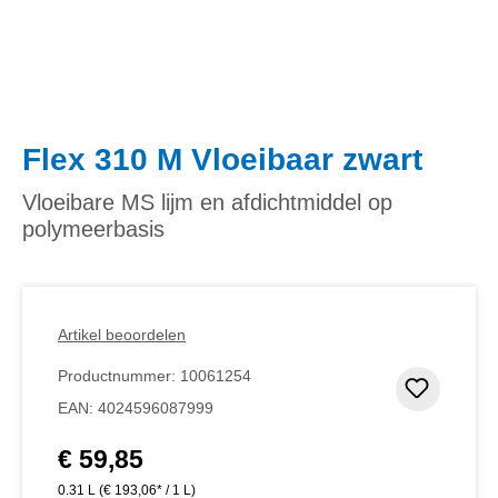
Flex 310 M Vloeibaar zwart
Vloeibare MS lijm en afdichtmiddel op
polymeerbasis
Artikel beoordelen
Productnummer:
10061254
Toevoeg
EAN:
4024596087999
€ 59,85
Normale prijs:
0.31 L
(€ 193,06* / 1 L)