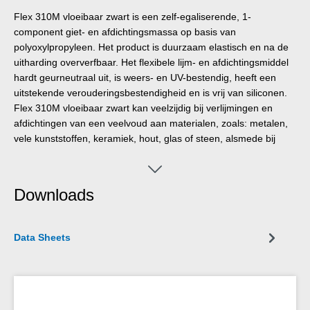
Flex 310M vloeibaar zwart is een zelf-egaliserende, 1-
component giet- en afdichtingsmassa op basis van
polyoxylpropyleen. Het product is duurzaam elastisch en na de
uitharding oververfbaar. Het flexibele lijm- en afdichtingsmiddel
hardt geurneutraal uit, is weers- en UV-bestendig, heeft een
uitstekende verouderingsbestendigheid en is vrij van siliconen.
Flex 310M vloeibaar zwart kan veelzijdig bij verlijmingen en
afdichtingen van een veelvoud aan materialen, zoals: metalen,
vele kunststoffen, keramiek, hout, glas of steen, alsmede bij
isolering en impregnering worden toegepast. Het flexibele lijm-
en afdichtingsmiddel kan ook in andere industriële sectoren
zoals: in mediumhouder- en apparatenbouw, in carroserie-,
Downloads
container en voertuigbouw, in pijpleiding- en armaturenbouw, in
de energie- en electro-industrie, in de dempings- en
isolatietechniek als ook in de kunststoftechniek worden
Data Sheets
toegepast.