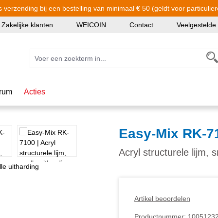
s verzending bij een bestelling van minimaal € 50 (geldt voor particulier
Zakelijke klanten
WEICOIN
Contact
Veelgestelde
rum
Acties
Easy-Mix RK-7
Acryl structurele lijm, 
Artikel beoordelen
Productnummer:
1005123