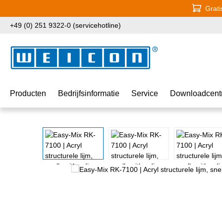
Grati
naar de hoofdinhoud
Ga naar de zoekopdracht
Ga naar de hoofdnavigatie
+49 (0) 251 9322-0 (servicehotline)
Producten
Bedrijfsinformatie
Service
Downloadcent
Afbeeldingengalerij overslaan