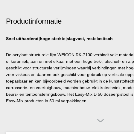
Productinformatie
Snel uithardend|hoge sterkte|slagvast, restelastisch
De acrylaat structurele lijm WEICON RK-7100 verbindt vele material
of keramiek, aan en met elkaar met een hoge trek-, afschuif- en afpe
geschikt voor structurele verlijmingen waarbij verbindingen met hoge s
zeer viskeus en daarom ook geschikt voor gebruik op verticale opp
toepasbaar en kan bijvoorbeeld worden gebruikt in de kunststoftec
carrosserie- en voertuigbouw, machinebouw, elektrotechniek, model
beurs- en tentoonstellingsbouw. Het Easy-Mix D 50 doseerpistool i
Easy-Mix producten in 50 ml verpakkingen.