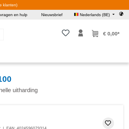
e klanten)
 vragen en hulp
Nieuwsbrief
Nederlands (BE)
Je hebt 0 items op je verlanglijst
€ 0,00*
100
snelle uitharding
Toevoeg
2
|
EAN:
4024596079314