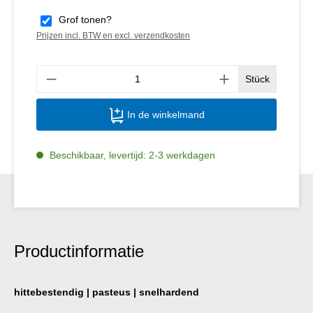
Grof tonen?
Prijzen incl. BTW en excl. verzendkosten
Produ
Stück
In de winkelmand
Beschikbaar, levertijd: 2-3 werkdagen
Productinformatie
hittebestendig | pasteus | snelhardend