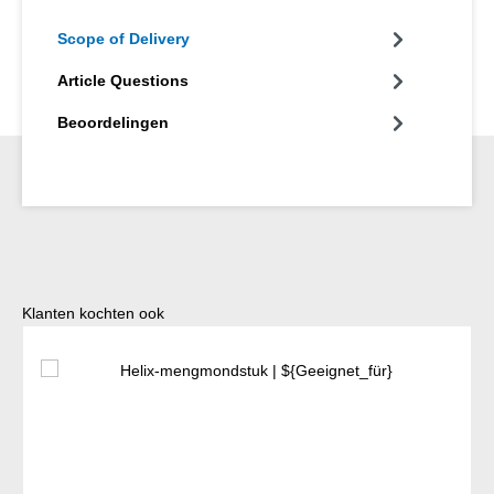
Scope of Delivery
Article Questions
Beoordelingen
Productgalerij overslaan
Klanten kochten ook