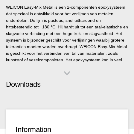
WEICON Easy-Mix Metal is een 2-componenten epoxysysteem
dat speciaal is ontwikkeld voor het verlijmen van metalen
onderdelen. De lijm is pasteus, snel uithardend en
hittebestendig tot +180 °C. Hij hardt uit tot een taai-elastische en
slagvaste verbinding met een hoge trek- en slagvastheid. Het
systeem is bijzonder geschikt voor verlijmingen waarbij grotere
toleranties moeten worden overbrugd. WEICON Easy-Mix Metal
is geschikt voor het verbinden van tal van materialen, zoals
kunststof of vezelcomposieten. Het epoxysysteem kan in veel
industriële sectoren worden ingezet, bijvoorbeeld in de
metaalbouw. Voor de verwerking van de Easy-Mix-producten in
een 50 ml-verpakking is het Easy-Mix D 50 doseerpistool of de
Downloads
handdispenser vereist.
Information