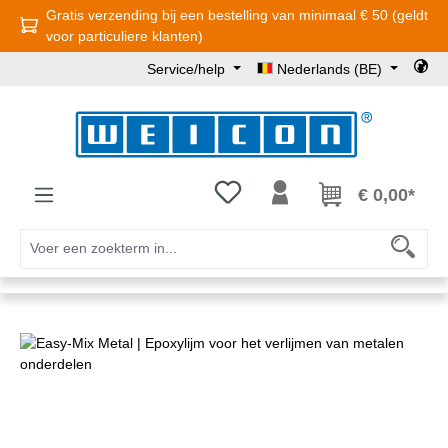
Gratis verzending bij een bestelling van minimaal € 50 (geldt
Ga naar de hoofdinhoud
voor particuliere klanten)
Service/help
Nederlands (BE)
Je hebt 0 items op je verlanglijst
€ 0,00*
Afbeeldingengalerij overslaan