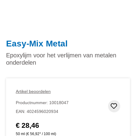
Easy-Mix Metal
Epoxylijm voor het verlijmen van metalen
onderdelen
Artikel beoordelen
Productnummer:
10018047
Toevoeg
EAN:
4024596020934
€ 28,46
Normale prijs:
50 ml
(€ 56,92* / 100 ml)