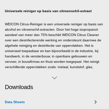
Universele reiniger op basis van citroenschil-extract
WEICON Citrus-Reiniger is een universele reiniger op basis van
alcohol en citroenschil-extracten. Door het hoge isopropanol-
aandeel van meer dan 75% beschikt WEICON Citrus Cleaner
over een desinfecterende werking en ondersteunt daarmee de
algehele reiniging en desinfectie van oppervlakken. Het is
universeel toepasbaar en kan bijvoorbeeld in de industrie, bij
handwerk, in de vensterbouw, in openbare gebouwen en
vervoer, in bouwfirmas en thuis worden toegepast. Het reinigt
verschillende oppervlakken zoals: metaal, kunststof, glas,
keramiek of gelakeerde en gecoate oppervlakken. Ook bij de
basishygiëne en als ondersteuning van extra hygiëne
maatregelen, de reiniging van veel gebruikte
Downloads
handgereedschappen en vervuiling door potloden, balpennen
en viltstiften kenmerkt WEICON Citrus-Reiniger zich door een
hoge werkzaamheid en hoge efficiëntie. *De
Data Sheets
verdraagzaamheidvan het materiaal dient van te voren op een