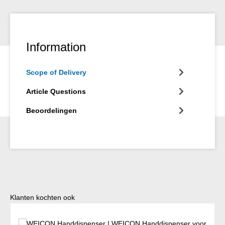
nicht-zichtbare plek getest te worden.
Information
Scope of Delivery
Article Questions
Beoordelingen
Productgalerij overslaan
Klanten kochten ook