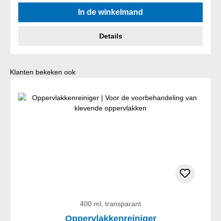
Gemiddelde waardering van 5 van 5 sterren
In de winkelmand
Details
Productgalerij overslaan
Klanten bekeken ook
400 ml, transparant
Oppervlakkenreiniger