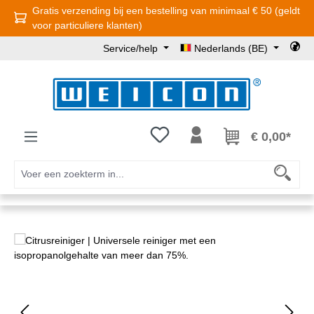
Gratis verzending bij een bestelling van minimaal € 50 (geldt
Ga naar de hoofdinhoud
voor particuliere klanten)
Service/help
Nederlands (BE)
Je hebt 0 items op je verlanglijst
€ 0,00*
Afbeeldingengalerij overslaan