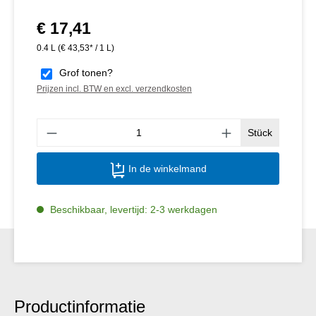
€ 17,41
Normale prijs:
0.4 L
(€ 43,53* / 1 L)
Grof tonen?
Prijzen incl. BTW en excl. verzendkosten
Produ
Stück
In de winkelmand
Beschikbaar, levertijd: 2-3 werkdagen
Productinformatie