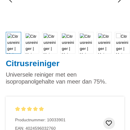
Citrusreiniger
Universele reiniger met een
isopropanolgehalte van meer dan 75%.
Gemiddelde waardering van 5 van 5 sterren
Productnummer:
10033901
Toevoeg
EAN:
4024596032760