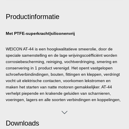
Productinformatie
Met PTFE-superkracht|siliconenvrij
WEICON AT-44 is een hoogkwalitatieve smeerolie, door de
speciale samenstelling en de lage wrijvingscoëfficiënt worden
corrosiebescherming, reiniging, vochtverdringing, smering en
conservering in 1 product verenigd. Het opent vastgelopen
schroefverbindindingen, bouten, fittingen en kleppen, verdringt
vocht uit elektrische contacten, voorkomen lekstromen en
maken het starten van natte motoren gemakkelijker. AT-44
verhelpt piepende en krakende geluiden van scharnieren,
voeringen, lagers en alle soorten verbindingen en koppelingen,
reinigt vervuilde oppervlakken en laat een huiddunne laag
achter die niet smeer of plakt en stof afstoot, beschermt en
onderhoudt gereedschap, machines, elektrische apparaten en
Downloads
mechanische precisie materieel en houdt deze operationeel. Het