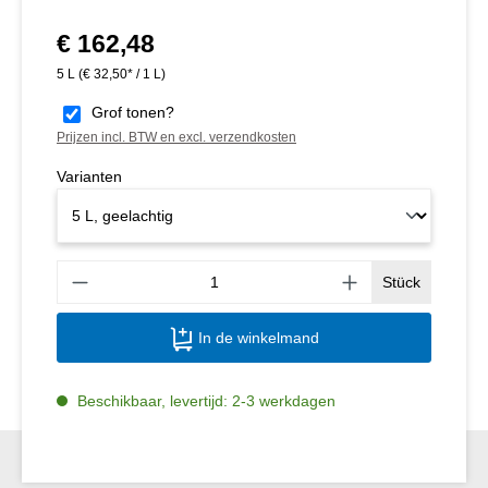
€ 162,48
Normale prijs:
5 L
(€ 32,50* / 1 L)
Grof tonen?
Prijzen incl. BTW en excl. verzendkosten
Varianten
Produ
Stück
In de winkelmand
Beschikbaar, levertijd: 2-3 werkdagen