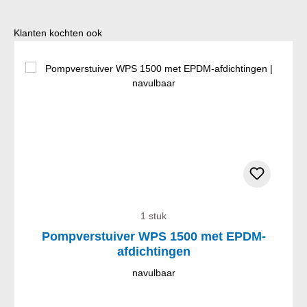
Productgalerij overslaan
Klanten kochten ook
1 stuk
Pompverstuiver WPS 1500 met EPDM-
afdichtingen
navulbaar