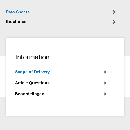
is bijna onbegrenst toepasbaar in de werkplaats, automotive,
scheepsvaart, electro en agrarische sector, in huishoudens en
Data Sheets
voor de hobby.
Brochures
Information
Scope of Delivery
Article Questions
Beoordelingen