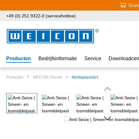
Grati
naar de hoofdinhoud
Ga naar de zoekopdracht
Ga naar de hoofdnavigatie
+49 (0) 251 9322-0 (servicehotline)
Producten
Bedrijfsinformatie
Service
Downloadcen
Producten
WEICON Chemie
Montagepasta's
Afbeeldingengalerij overslaan