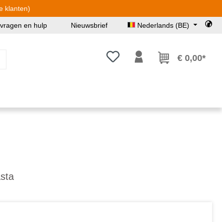
e klanten)
 vragen en hulp
Nieuwsbrief
Nederlands (BE)
Je hebt 0 items op je verlanglijst
€ 0,00*
sta