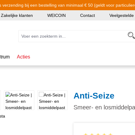
s verzending bij een bestelling van minimaal € 50 (geldt voor particulier
Zakelijke klanten
WEICOIN
Contact
Veelgestelde
trum
Acties
Anti-Seize
Smeer- en losmiddelpa