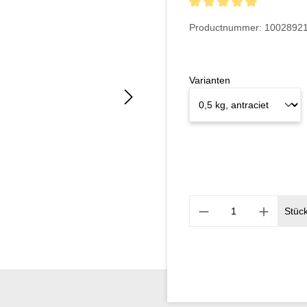
Gemiddelde waardering van
Productnummer:
1002892
Varianten
Stüc