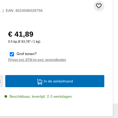
 5 van 5 sterren
Toevoeg
1
|
EAN:
4024596028756
€ 41,89
Normale prijs:
0.5 kg
(€ 83,78* / 1 kg)
Grof tonen?
Prijzen incl. BTW en excl. verzendkosten
Producthoeveelheid: Voer de gewenste ho
k
In de winkelmand
Beschikbaar, levertijd: 2-3 werkdagen