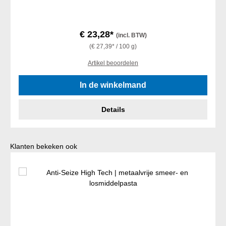
€ 23,28*
(incl. BTW)
(€ 27,39* / 100 g)
Artikel beoordelen
In de winkelmand
Details
Productgalerij overslaan
Klanten bekeken ook