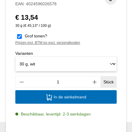
Toevoeg
EAN:
4024596026578
€ 13,54
Normale prijs:
30 g
(€ 45,13* / 100 g)
Grof tonen?
Prijzen incl. BTW en excl. verzendkosten
Varianten
Produ
Stück
In de winkelmand
Beschikbaar, levertijd: 2-3 werkdagen