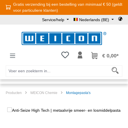
Gratis verzending bij een bestelling van minimaal € 50 (geldt
Ga naar de hoofdinhoud
voor particuliere klanten)
Service/help
Nederlands (BE)
Je hebt 0 items op je verlanglijst
€ 0,00*
Producten
WEICON Chemie
Montagepasta's
Afbeeldingengalerij overslaan