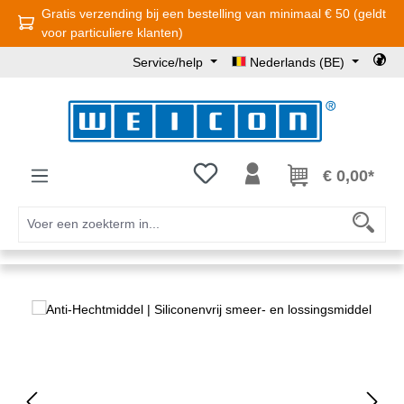
Gratis verzending bij een bestelling van minimaal € 50 (geldt
Ga naar de hoofdinhoud
voor particuliere klanten)
Service/help
Nederlands (BE)
Je hebt 0 items op je verlanglijst
€ 0,00*
Afbeeldingengalerij overslaan