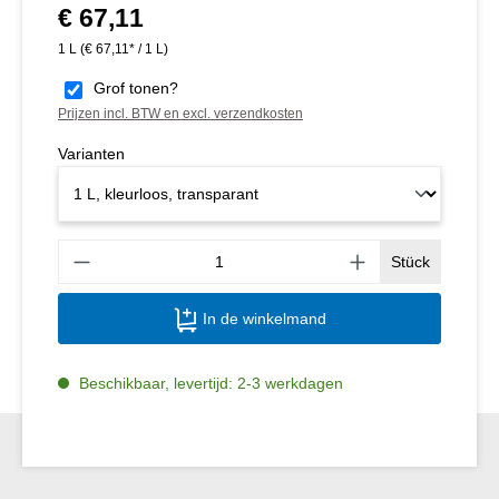
€ 67,11
Normale prijs:
1 L
(€ 67,11* / 1 L)
Grof tonen?
Prijzen incl. BTW en excl. verzendkosten
Varianten
Produ
Stück
In de winkelmand
Beschikbaar, levertijd: 2-3 werkdagen